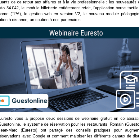
ants de ce retour aux affaires et à la vie professionnelle : les nouveautés 
to 34.042, le module billetterie entièrement refait, l'application borne tactil
nome (TPA), la gestion web en version V2, le nouveau module pédagogiq
tion à distance, un soutien à nos partenaires.
Euresto vous a proposé deux sessions de webinaire gratuit en collaborat
Guestonline, le système de réservation pour les restaurants. Romain (Gueston
Jean-Marc (Euresto) ont partagé des conseils pratiques pour augmen
réservations avec Google et comment maitriser les différents canaux de distr