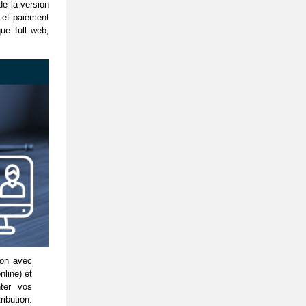
de la version
e et paiement
ue full web,
ion avec
line) et
ter vos
ibution.