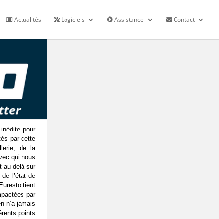
Actualités
Logiciels
Assistance
Contact
inédite pour
tés par cette
lerie, de la
avec qui nous
et au-delà sur
de l’état de
Euresto tient
mpactées par
en n’a jamais
érents points