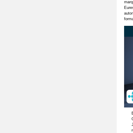
marqu
Eures
auto
forma