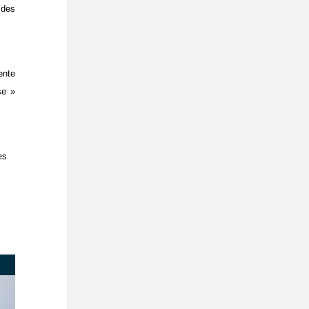
 des
ente
se »
es