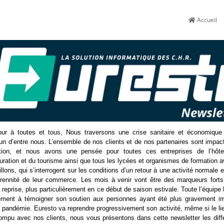
Accueil
our à toutes et tous, Nous traversons une crise sanitaire et économique 
un d’entre nous. L’ensemble de nos clients et de nos partenaires sont impac
ation, et nous avons une pensée pour toutes ces entreprises de l’hôtel
uration et du tourisme ainsi que tous les lycées et organismes de formation 
illons, qui s’interrogent sur les conditions d’un retour à une activité normale 
érennité de leur commerce. Les mois à venir vont être des marqueurs forts 
 reprise, plus particulièrement en ce début de saison estivale. Toute l’équipe 
ement à témoigner
son soutien aux personnes ayant été plus gravement i
e pandémie. Euresto va reprendre progressivement son activité, même si le li
rompu avec nos clients, nous vous
présentons dans cette newsletter les diff