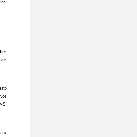
ion,
tres
 vos
esto
 vos
SMS,
 aux