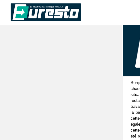
Bonj
chac
situ
resta
trava
la p
cette
égal
cett
été 