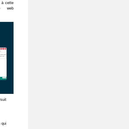
 à cette
te web
suit
 qui