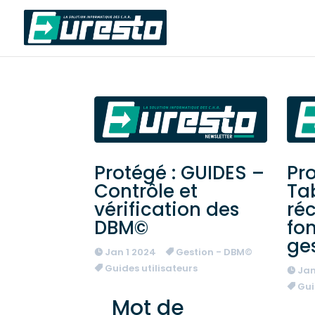
Protégé : GUIDES –
Pro
Contrôle et
Ta
vérification des
réc
DBM©
fo
ge
Jan 1 2024
Gestion - DBM©
Guides utilisateurs
Jan
Gui
Mot de