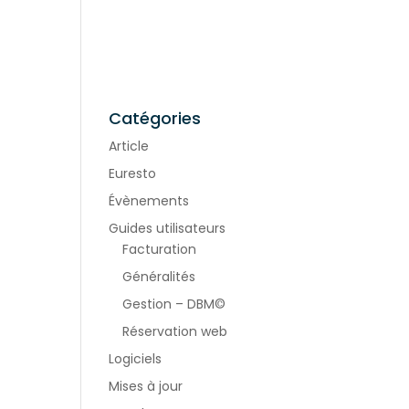
cette
publication
est protégée.
[...]
Catégories
Article
Euresto
Évènements
Guides utilisateurs
Facturation
Généralités
Gestion – DBM©
Réservation web
Logiciels
Mises à jour