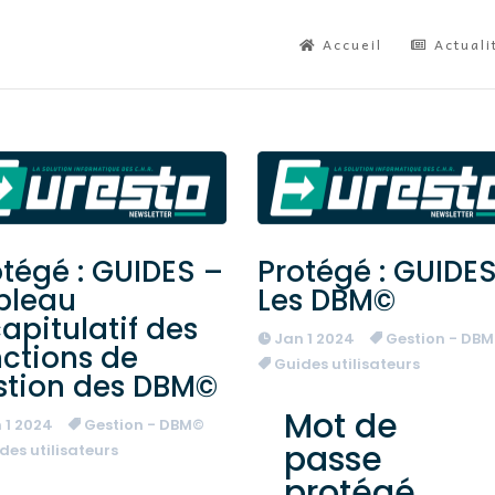
Accueil
Actuali
tégé : GUIDES –
Protégé : GUIDES
bleau
Les DBM©
apitulatif des
Jan 1 2024
Gestion - DB
nctions de
Guides utilisateurs
stion des DBM©
Mot de
 1 2024
Gestion - DBM©
passe
des utilisateurs
protégé