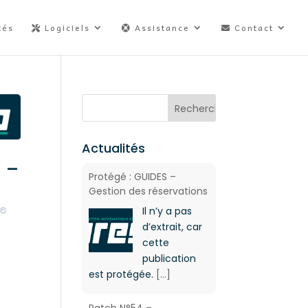
tés
Logiciels
Assistance
Contact
Actualités
 –
Protégé : GUIDES –
Gestion des réservations
Il n’y a pas
M©
d’extrait, car
cette
publication
est protégée.
[...]
Patch N°54 –